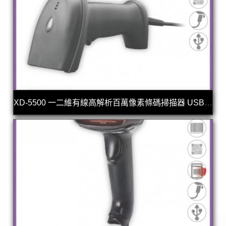
XD-5500 一二維有線高解析百萬像素條碼掃描器 USB介面 可讀3MIL條碼 支援行動支付條碼