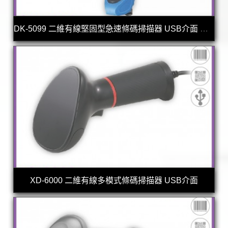
DK-5099 二維有線堅固型急速條碼掃描器 USB介面 行動支付專用款
XD-6000 二維有線多模式條碼掃描器 USB介面